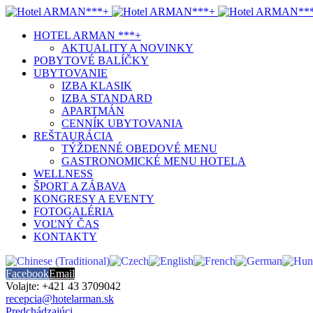
HOTEL ARMAN ***+
AKTUALITY A NOVINKY
POBYTOVÉ BALÍČKY
UBYTOVANIE
IZBA KLASIK
IZBA STANDARD
APARTMÁN
CENNÍK UBYTOVANIA
REŠTAURÁCIA
TÝŽDENNÉ OBEDOVÉ MENU
GASTRONOMICKÉ MENU HOTELA
WELLNESS
ŠPORT A ZÁBAVA
KONGRESY A EVENTY
FOTOGALÉRIA
VOĽNÝ ČAS
KONTAKTY
Facebook
Email
Volajte: +421 43 3709042
recepcia@hotelarman.sk
Predchádzajúci