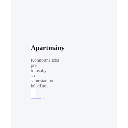
Apartmány
Komfortná izba
pre
tri osoby
so
samostatnou
kúpeľnou
Detaily