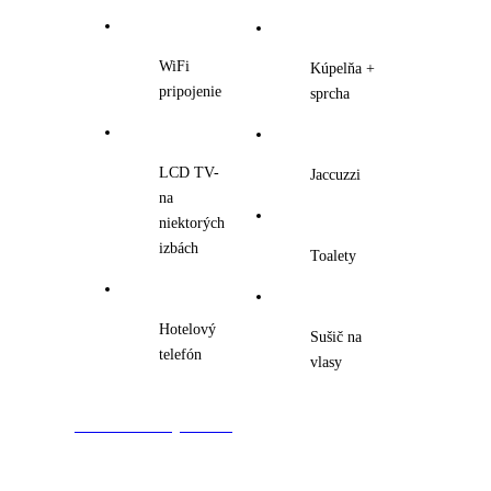
WiFi
Kúpelňa +
pripojenie
sprcha
LCD TV-
Jaccuzzi
na
niektorých
izbách
Toalety
Hotelový
Sušič na
telefón
vlasy
Rezervácia ubytovania