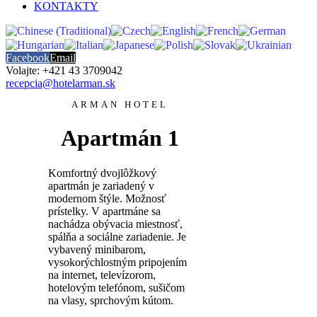
KONTAKTY
Facebook
Email
Volajte: +421 43 3709042
recepcia@hotelarman.sk
ARMAN HOTEL
Apartmán 1
Komfortný dvojlôžkový
apartmán je zariadený v
modernom štýle. Možnosť
prístelky. V apartmáne sa
nachádza obývacia miestnosť,
spálňa a sociálne zariadenie. Je
vybavený minibarom,
vysokorýchlostným pripojením
na internet, televízorom,
hotelovým telefónom, sušičom
na vlasy, sprchovým kútom.