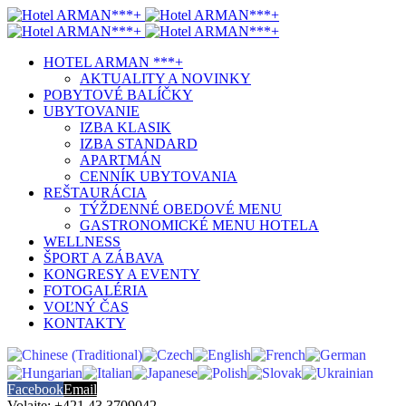
HOTEL ARMAN ***+
AKTUALITY A NOVINKY
POBYTOVÉ BALÍČKY
UBYTOVANIE
IZBA KLASIK
IZBA STANDARD
APARTMÁN
CENNÍK UBYTOVANIA
REŠTAURÁCIA
TÝŽDENNÉ OBEDOVÉ MENU
GASTRONOMICKÉ MENU HOTELA
WELLNESS
ŠPORT A ZÁBAVA
KONGRESY A EVENTY
FOTOGALÉRIA
VOĽNÝ ČAS
KONTAKTY
Facebook
Email
Volajte: +421 43 3709042