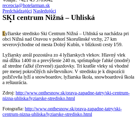
recepcia@hotelarman.sk
Predchádzajúci
Nasledujúci
SKI centrum Nižná – Uhliská
L
yžiarske stredisko Ski Centrum Nižná – Uhliská sa nachádza pri
obci Nižná nad Oravou v pohorí Skorušinské vrchy, 27 km
severovýchodne od mesta Dolný Kubín, v blízkosti cesty I/59.
Lyžiarsky areál pozostáva zo 4 lyžiarskych vlekov. Hlavný vlek
má dĺžku 1400 m a prevýšenie 240 m, sprístupňuje ľahké (modré)
až stredne ťažké (červené) zjazdovky. Tri kratšie vleky sú vhodné
pre menej pokročilých návštevníkov. V stredisku je k dispozícii
požičovňa lyží a snowboardov, lyžiarska škola, snowboardová škola
a reštaurácia.
Zdroj:
http://www.onthesnow.sk/orava-zapadne-tatry/ski-centrum-
nizna-uhliska/lyziarske-stredisko.html
Fotografia:
http://www.onthesnow.sk/orava-zapadne-tatry/ski-
centrum-nizna-uhliska/lyziarske-stredisko.html