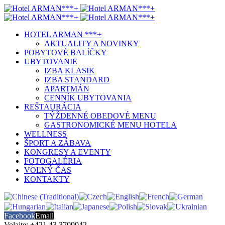
HOTEL ARMAN ***+
AKTUALITY A NOVINKY
POBYTOVÉ BALÍČKY
UBYTOVANIE
IZBA KLASIK
IZBA STANDARD
APARTMÁN
CENNÍK UBYTOVANIA
REŠTAURÁCIA
TÝŽDENNÉ OBEDOVÉ MENU
GASTRONOMICKÉ MENU HOTELA
WELLNESS
ŠPORT A ZÁBAVA
KONGRESY A EVENTY
FOTOGALÉRIA
VOĽNÝ ČAS
KONTAKTY
Facebook
Email
Volajte: +421 43 3709042