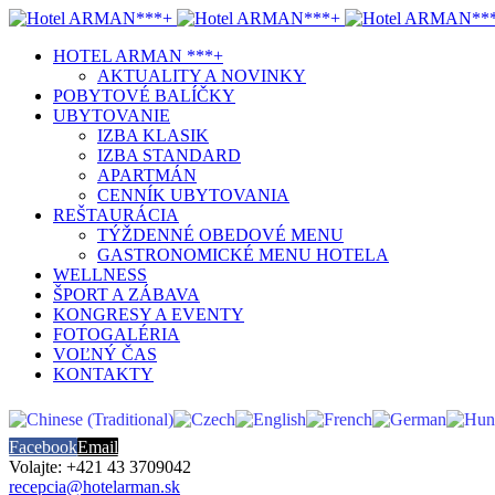
HOTEL ARMAN ***+
AKTUALITY A NOVINKY
POBYTOVÉ BALÍČKY
UBYTOVANIE
IZBA KLASIK
IZBA STANDARD
APARTMÁN
CENNÍK UBYTOVANIA
REŠTAURÁCIA
TÝŽDENNÉ OBEDOVÉ MENU
GASTRONOMICKÉ MENU HOTELA
WELLNESS
ŠPORT A ZÁBAVA
KONGRESY A EVENTY
FOTOGALÉRIA
VOĽNÝ ČAS
KONTAKTY
Facebook
Email
Volajte: +421 43 3709042
recepcia@hotelarman.sk