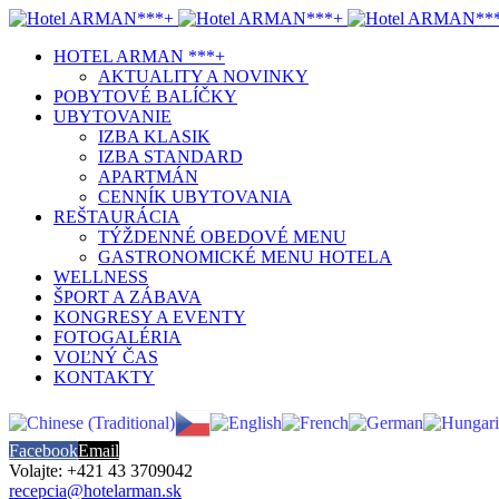
HOTEL ARMAN ***+
AKTUALITY A NOVINKY
POBYTOVÉ BALÍČKY
UBYTOVANIE
IZBA KLASIK
IZBA STANDARD
APARTMÁN
CENNÍK UBYTOVANIA
REŠTAURÁCIA
TÝŽDENNÉ OBEDOVÉ MENU
GASTRONOMICKÉ MENU HOTELA
WELLNESS
ŠPORT A ZÁBAVA
KONGRESY A EVENTY
FOTOGALÉRIA
VOĽNÝ ČAS
KONTAKTY
Facebook
Email
Volajte: +421 43 3709042
recepcia@hotelarman.sk