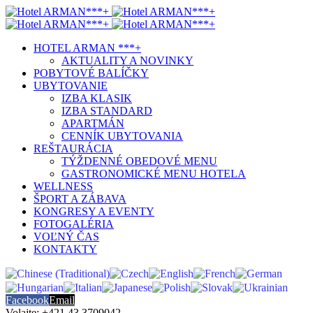
HOTEL ARMAN ***+
AKTUALITY A NOVINKY
POBYTOVÉ BALÍČKY
UBYTOVANIE
IZBA KLASIK
IZBA STANDARD
APARTMÁN
CENNÍK UBYTOVANIA
REŠTAURÁCIA
TÝŽDENNÉ OBEDOVÉ MENU
GASTRONOMICKÉ MENU HOTELA
WELLNESS
ŠPORT A ZÁBAVA
KONGRESY A EVENTY
FOTOGALÉRIA
VOĽNÝ ČAS
KONTAKTY
Facebook
Email
Volajte: +421 43 3709042