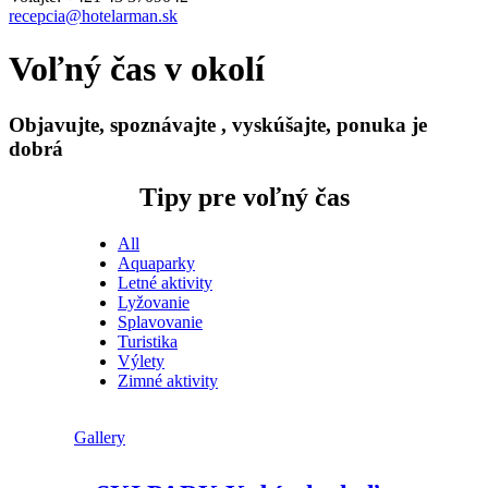
recepcia@hotelarman.sk
Voľný čas v okolí
Objavujte, spoznávajte , vyskúšajte, ponuka je
dobrá
Tipy pre voľný čas
All
Aquaparky
Letné aktivity
Lyžovanie
Splavovanie
Turistika
Výlety
Zimné aktivity
Gallery